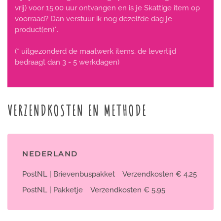
vrij) voor 15.00 uur ontvangen en is je Skattige item op
voorraad? Dan verstuur ik nog dezelfde dag je
product(en)*.
(* uitgezonderd de maatwerk items, de levertijd
bedraagt dan 3 - 5 werkdagen)
VERZENDKOSTEN EN METHODE
NEDERLAND
PostNL | Brievenbuspakket
Verzendkosten € 4,25
PostNL | Pakketje
Verzendkosten € 5,95