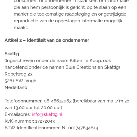
consument of ondernemer in staat stelt om informatie
die aan hem persoonlijk is gericht, op te slaan op een
manier die toekomstige raadpleging en ongewijzigde
reproductie van de opgeslagen informatie mogelijk
maakt.
Artikel 2 – Identiteit van de ondernemer
Skattig
(Ingeschreven onder de naam Kitten Te Koop, ook
handelend onder de namen Blue Creations en Skattig)
Repelweg 23
5261 SW Vught
Nederland
Telefoonnummer: 06-46612063 (bereikbaar van ma t/m zo
van 13.00 uur tot 20.00 uur)
E-mailadres:
info@skattig.nl
KvK-nummer: 17272043
BTW-identificatienummer: NL001747634B14