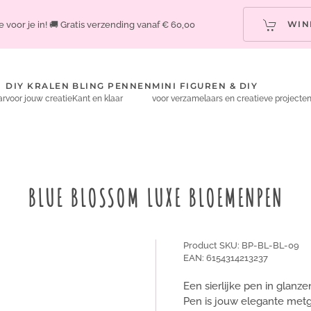
WIN
 voor je in! 🚚 Gratis verzending vanaf € 60,00
DIY KRALEN
BLING PENNEN
MINI FIGUREN & DIY
ar
voor jouw creatie
Kant en klaar
voor verzamelaars en creatieve projecte
BLUE BLOSSOM LUXE BLOEMENPEN
Product SKU: BP-BL-BL-09
EAN: 6154314213237
Een sierlijke pen in gla
Pen is jouw elegante metge