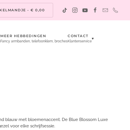
KELMANDJE -
€ 0,00
MEER HEBBEDINGEN
CONTACT
♥
n
Fancy armbanden, telefoonklem, broches
Klantenservice
nzend blauw met bloemenaccent. De Blue Blossom Luxe
zel voor elke schrijfsessie.